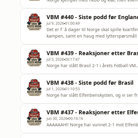
VBM #440 - Siste podd før Englan
jul 9, 2026
01:00:49
Det er f¨å dager til Norge skal spille kvartf
kampen, samt en haug med lytterspørsmål!
VBM #439 - Reaksjoner etter Br
jul 5, 2026
00:17:47
Norge har slått Brasil 2-1 i årets Fotball-VM
VBM #438 - Siste podd før Brasil
jul 1, 2026
01:10:53
Norge har slått Elfenbenskysten, og vi ser f
VBM #437 - Reaksjoner etter El
jun 30, 2026
00:16:16
AAAAAAH!! Norge har vunnet 2-1 mot Elfenbe