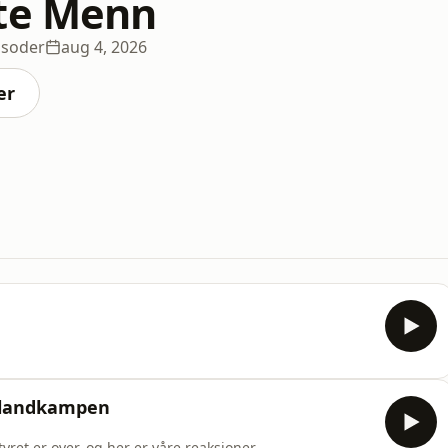
te Menn
isoder
aug 4, 2026
er
nglandkampen
et er over, og her er våre reaksjoner.