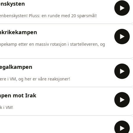
benskysten
enbenskysten! Pluss: en runde med 20 spørsmål!
ankrikekampen
ppekamp etter en massiv rotasjon i startelleveren, og
enegalkampen
re i VM, og her er våre reaksjoner!
mpen mot Irak
k i VM!