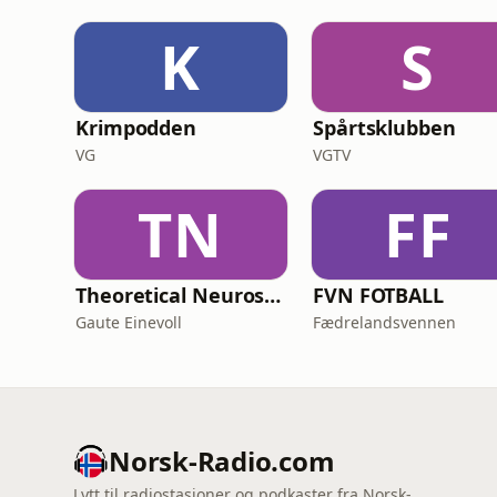
K
S
Krimpodden
Spårtsklubben
VG
VGTV
TN
FF
Theoretical Neuroscience Podcast
FVN FOTBALL
Gaute Einevoll
Fædrelandsvennen
Norsk-Radio.com
Lytt til radiostasjoner og podkaster fra Norsk-