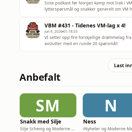
Siste podkast før Norges kamp mot Irak i 
lytterspørsmål og snakker generelt om VM hit
VBM #431 - Tidenes VM-lag x 4!
jun 9, 2026
01:18:33
VI setter opp fire forskjellige drømmelag 
avslutter med en runde 20 spørsmål!
Last in
Anbefalt
SM
N
Snakk med Silje
Ness
Silje Schevig og Moderne Media
iNyheter og Moderne M