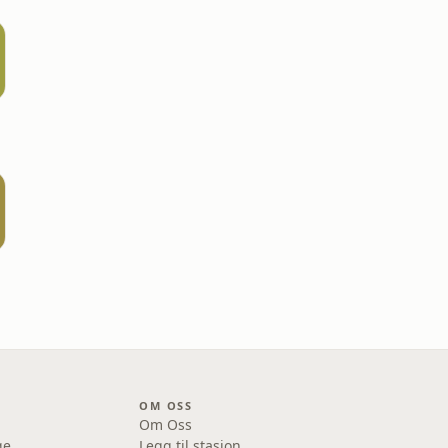
OM OSS
Om Oss
ge
Legg til stasjon