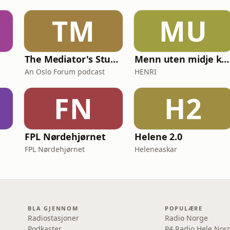
TM
MU
The Mediator's Studio
Menn uten midje kan også lese
An Oslo Forum podcast
HENRI
FN
H2
FPL Nørdehjørnet
Helene 2.0
FPL Nørdehjørnet
Heleneaskar
BLA GJENNOM
POPULÆRE
Radiostasjoner
Radio Norge
Podkaster
P4 Radio Hele Nor