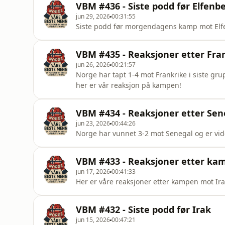
VBM #436 - Siste podd før Elfen
jun 29, 2026
00:31:55
Siste podd før morgendagens kamp mot Elf
VBM #435 - Reaksjoner etter Fr
jun 26, 2026
00:21:57
Norge har tapt 1-4 mot Frankrike i siste gru
her er vår reaksjon på kampen!
VBM #434 - Reaksjoner etter S
jun 23, 2026
00:44:26
Norge har vunnet 3-2 mot Senegal og er vide
VBM #433 - Reaksjoner etter ka
jun 17, 2026
00:41:33
Her er våre reaksjoner etter kampen mot Ira
VBM #432 - Siste podd før Irak
jun 15, 2026
00:47:21