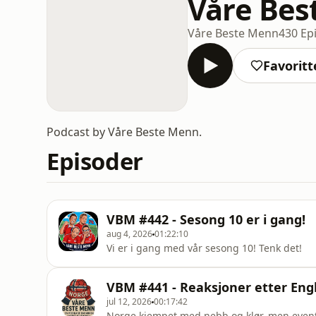
Våre Bes
Våre Beste Menn
430 Ep
Favoritt
Podcast by Våre Beste Menn.
Episoder
VBM #442 - Sesong 10 er i gang!
aug 4, 2026
01:22:10
Vi er i gang med vår sesong 10! Tenk det!
VBM #441 - Reaksjoner etter E
jul 12, 2026
00:17:42
Norge kjempet med nebb og klør, men eventyr