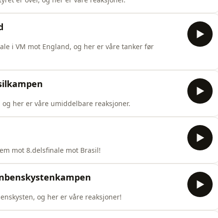
d
inale i VM mot England, og her er våre tanker før
asilkampen
.. og her er våre umiddelbare reaksjoner.
rem mot 8.delsfinale mot Brasil!
fenbenskystenkampen
nskysten, og her er våre reaksjoner!