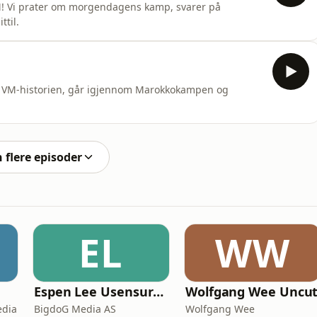
VM! Vi prater om morgendagens kamp, svarer på
til.
fra VM-historien, går igjennom Marokkokampen og
n flere episoder
EL
WW
Espen Lee Usensurert
Wolfgang Wee Uncu
edia
BigdoG Media AS
Wolfgang Wee