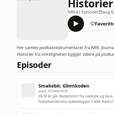
Historier
NRK
42 Episoder
aug 8
Favoritt
Her samles podkastdokumentarer fra NRK. Journa
Historier fra virkeligheten bygger videre på podk
Episoder
Smakebit: Glimtkoden
aug 8, 2026
00:00:30
På få år går Bodø/Glimt fra nedrykk og kaos t
fotballverdenens kjæledegger. I NRK Radio 