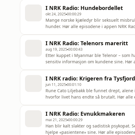
I NRK Radio: Hundebordellet
okt 24, 2025
00:00:29
Mange norske kjæledyr blir seksuelt misbruk
hunder. Hør alle episodene i appen NRK Ra
I NRK Radio: Telenors mareritt
aug 19, 2025
00:00:43
Etter kuppet i Myanmar ble Telenor – som had
sensitiv informasjon om kundene sine. Hør 
I NRK radio: Krigeren fra Tysfjord
jun 11, 2025
00:01:10
Rune Cato Liljebakk ble funnet drept, alene 
hvorfor livet hans endte så brutalt. Hør al
I NRK Radio: Evnukkmakeren
mai 21, 2025
00:00:29
Han blir kalt slakter og sadistisk psykopat. 
hjelpe «pasientene» sine. Hør alle episode