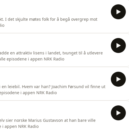
t. I det skjulte møtes folk for å begå overgrep mot
dio
de en attraktiv lisens i landet, tvunget til å utlevere
alle episodene i appen NRK Radio
i en leiebil. Hvem var han? Joachim Førsund vil finne ut
le episodene i appen NRK Radio
Selv sier norske Marius Gustavson at han bare ville
ne i appen NRK Radio