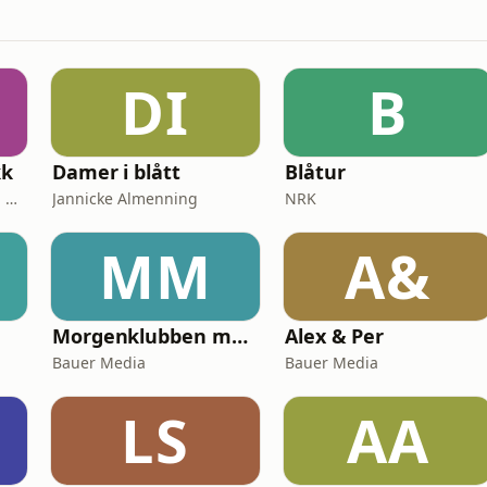
DI
B
kk
Damer i blått
Blåtur
AmerikanskPolitikk.no og Moderne Media
Jannicke Almenning
NRK
MM
A&
Morgenklubben med Loven & Co
Alex & Per
Bauer Media
Bauer Media
LS
AA