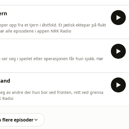
ern
er opp fra et tjern i Østfold. Et jødisk ektepar på flukt
 Hør alle episodene i appen NRK Radio
n ser seg i speilet etter operasjonen får hun sjokk. Hør
land
a seg av andre der hun bor ved fronten, rett ved grensa
K Radio
n flere episoder