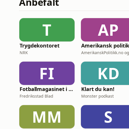
Anbefalt
T
AP
Trygdekontoret
Amerikansk politi
NRK
FI
KD
Fotballmagasinet i Fredrikstad
Klart du kan!
Fredriksstad Blad
Monster podkast
MM
S