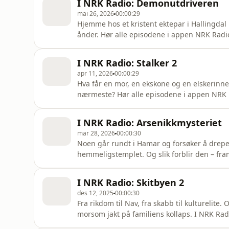
I NRK Radio: Demonutdriveren
mai 26, 2026
00:00:29
Hjemme hos et kristent ektepar i Hallingdal
ånder. Hør alle episodene i appen NRK Radi
I NRK Radio: Stalker 2
apr 11, 2026
00:00:29
Hva får en mor, en ekskone og en elskerinne 
nærmeste? Hør alle episodene i appen NRK
I NRK Radio: Arsenikkmysteriet
mar 28, 2026
00:00:30
Noen går rundt i Hamar og forsøker å drepe 
hemmeligstemplet. Og slik forblir den – fra
NRK Radio
I NRK Radio: Skitbyen 2
des 12, 2025
00:00:30
Fra rikdom til Nav, fra skabb til kulturelite
morsom jakt på familiens kollaps. I NRK Rad
Radio