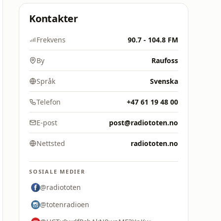
Kontakter
Frekvens
90.7 - 104.8 FM
By
Raufoss
Språk
Svenska
Telefon
+47 61 19 48 00
E-post
post@radiototen.no
Nettsted
radiototen.no
SOSIALE MEDIER
@radiototen
@totenradioen