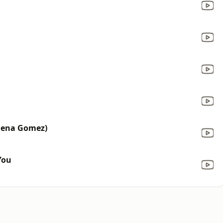
elena Gomez)
You