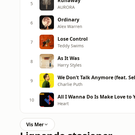
Runaway
5
AURORA
Ordinary
6
Alex Warren
Lose Control
7
Teddy Swims
As It Was
8
Harry Styles
We Don’t Talk Anymore (feat. S
9
Charlie Puth
All I Wanna Do Is Make Love to 
10
Heart
Vis Mer