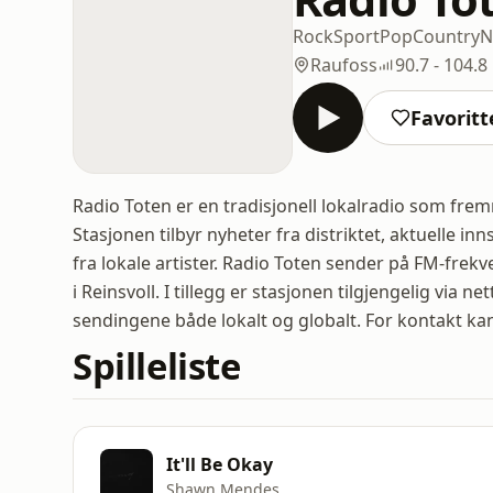
Rock
Sport
Pop
Country
N
Raufoss
90.7 - 104.8
Favoritt
Radio Toten er en tradisjonell lokalradio som fre
Stasjonen tilbyr nyheter fra distriktet, aktuelle i
fra lokale artister. Radio Toten sender på FM-frek
i Reinsvoll. I tillegg er stasjonen tilgjengelig via n
sendingene både lokalt og globalt. For kontakt ka
Spilleliste
It'll Be Okay
Shawn Mendes