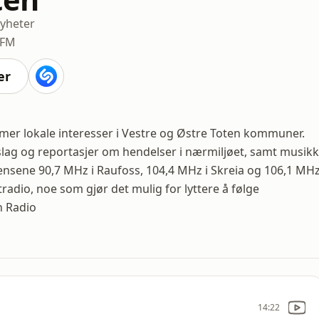
yheter
 FM
er
mmer lokale interesser i Vestre og Østre Toten kommuner.
nnslag og reportasjer om hendelser i nærmiljøet, samt musikk
vensene 90,7 MHz i Raufoss, 104,4 MHz i Skreia og 106,1 MH
ettradio, noe som gjør det mulig for lyttere å følge
n Radio
14:22