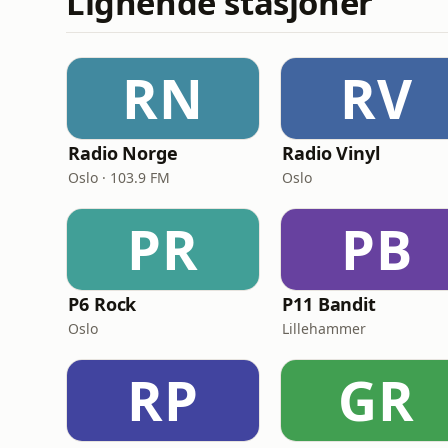
Lignende stasjoner
RN
RV
Radio Norge
Radio Vinyl
Oslo · 103.9 FM
Oslo
PR
PB
P6 Rock
P11 Bandit
Oslo
Lillehammer
RP
GR