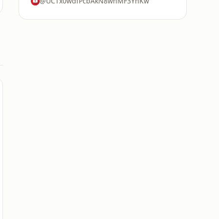
@UCTx0wdfPcbAkN8wnMF3YnKw