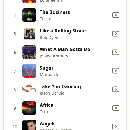
Ed Sheeran
The Business
4
Tiësto
Like a Rolling Stone
5
Bob Dylan
What A Man Gotta Do
6
Jonas Brothers
Sugar
7
Maroon 5
Take You Dancing
8
Jason Derulo
Africa
9
Toto
Angels
10