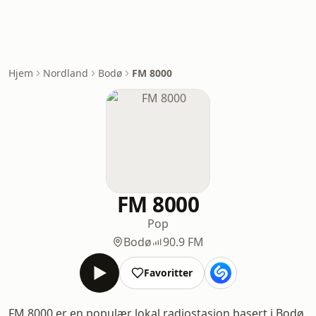
Hjem
Nordland
Bodø
FM 8000
FM 8000
Pop
Bodø
90.9 FM
Favoritter
FM 8000 er en populær lokal radiostasjon basert i Bodø,