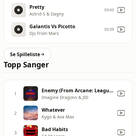
Pretty
03:43
Astrid S & Dagny
Galantis Vs Picotto
03:39
Djs From Mars
Se Spilleliste
Topp Sanger
Enemy (From Arcane: League of Legends)
1
Imagine Dragons & JID
Whatever
2
Kygo & Ava Max
Bad Habits
3