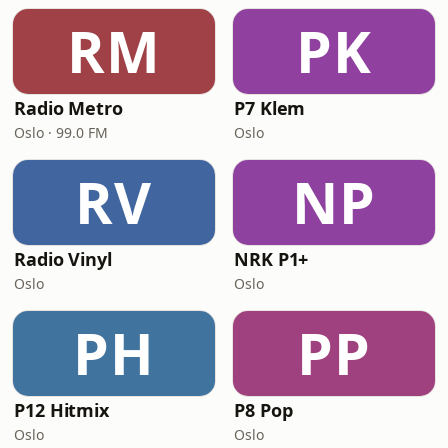
RM
PK
Radio Metro
P7 Klem
Oslo · 99.0 FM
Oslo
RV
NP
Radio Vinyl
NRK P1+
Oslo
Oslo
PH
PP
P12 Hitmix
P8 Pop
Oslo
Oslo